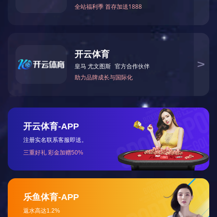
传承五四薪火 汇聚水务青春力量
123
银川中铁水务党委召开树立和践行正确政绩观学习教育读书班暨2026年第七次党委理论学习中心组会议
7月13日，银川中铁水务党委召开树立和践行
正确政绩观学习教育读书班暨2026年第七次党
委理论学习中心组会议。会议学习贯彻习近平
总书记在庆祝中国共产党成立105周年大会上
的重要讲话精神、习近平党建思想、习近平总
书记关于防灾减灾救灾工作重要论述和重要指
示批示精神以及在《求是》杂志发表重要文章
《树立和践行正确政绩观》，集中学...
银川中铁水务党委召开“七一”表彰大会暨树立和践行正确政绩观学习教育警示教育大会
7月6日，银川中铁水务党委顺利召开“七一”表