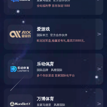
银川中铁水务集中收看庆祝中国共产党成立105周年大会实况
2026-07-02
口-乐鱼（中国）党支部工程事业中
心...
查看更多 >