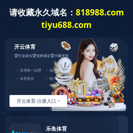
123
水价公开
水质公开
网点服务
网上营业厅
停水通知
服务热线