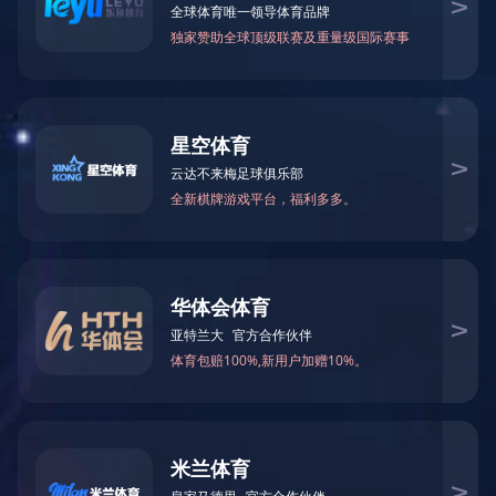
07月
02
07月
集团公司副总经理王文刚在银川中铁水务调研指导企业提质增效工作
02
6月24日至25日，集团公司副总经
理王文刚带领科创部、运管部人员
银川中铁水务集中收看庆祝中国共产党成立105周年大会实况
赴银川中铁水务调研运营管理工
7月1日上午，庆祝中国共产党成立1
作，对下一步提质增效重点任务统
05周年大会在人民大会堂隆重举
筹部署、明确要求。王文刚实地调
行。中共中央总书记、国家主席、
研乐鱼网页版登录入口-乐鱼（中
中央军委主席习近平向“七一勋章”获
国）、管网运营中心等单位，察看
“争做攻坚先锋、促进水质提升” 主题党日活动在银川顺利举行
2026-07-28
得者颁授勋章并发表重要讲话。银
智慧水务服务中心、数字化管控平
川中铁水务各单位组织全体党员干
台运行情况，详细了解智慧水务运
集团公司总会计师樊亚波调研银川中铁水务并讲授专题党课
2026-07-28
部集中收看大会实况，在重温初心
维、供水管网管控等工作，分析研
使命中同庆党的华诞，在凝聚奋进
讨管网漏损治理措施、供销差及数
《供水条例》宣贯暨全区供排水行业2026年培训活动圆满落幕
2026-07-14
力量中共襄时代荣光。 机关党支部
字化赋能落实...
制水公司党支部乐鱼网页版登录入