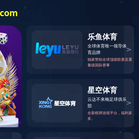
信息公开
便民服务
智慧水务
党群建设
业务板块