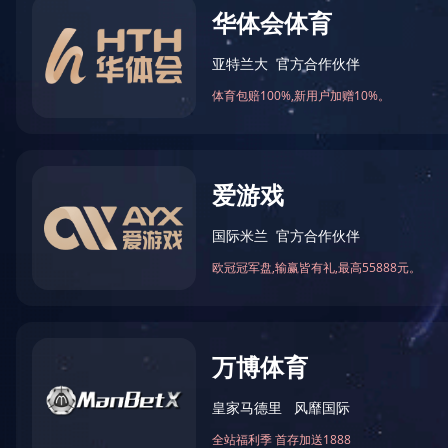
党群建设
党建活
集团公司工会荣获银
9月20日上午，由市总工会、市妇联及银川
厅举行。
银川市人大常委会副主任、市总工会主席张