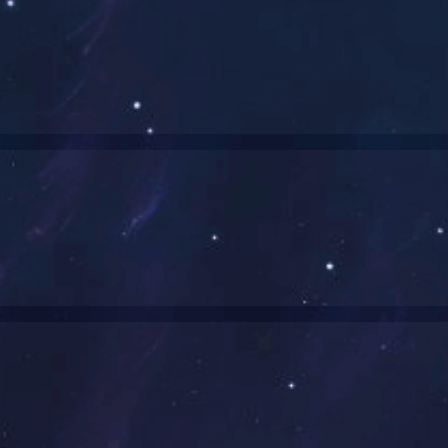
动
党风廉政
职工之家
川市“传承发扬好家风 争做最美银川
作者：小编
更新时间：2016-12-02 14:11:03
点击数：
日报社共同举办的银川市“传承发扬好家风 争做最美银川人”典
自华，市政协副主席哈宁东，市妇联主席刘红梅以及自治区总