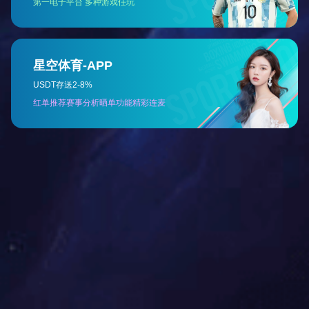
维修8次，赢得用户好评。竞赛实践切实锤炼
了青年队伍的专业能力，也生动展现出团支部
强有力的组织动员作用，为保障供水服务、提
升运营效能注入了蓬勃青春力量。
工程事业中心团支部
劳动竞赛进入收尾冲刺阶段，工程事业中
心团员青年主动请缨、迎难而上，全力投身攻
坚一线。他们穿梭于水表入库检查、入户登记
走访、水表更换调试等各个环节，截至目前，
水表改造项目三标段已累计更换水表
8047块，
完成率达86%。面对居民疑问，青年职工耐心